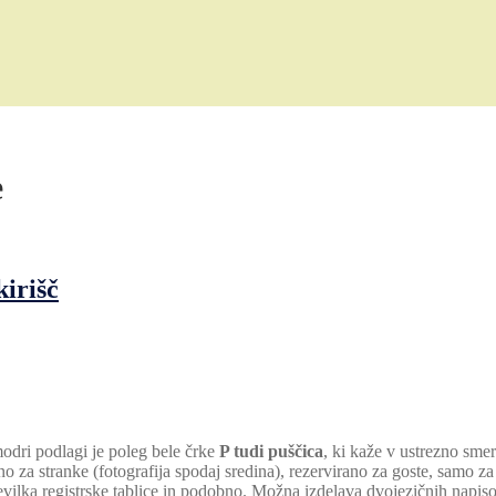
e
kirišč
odri podlagi je poleg bele črke
P tudi puščica
, ki kaže v ustrezno smer 
no za stranke (fotografija spodaj sredina), rezervirano za goste, samo za
številka registrske tablice in podobno. Možna izdelava dvojezičnih napiso