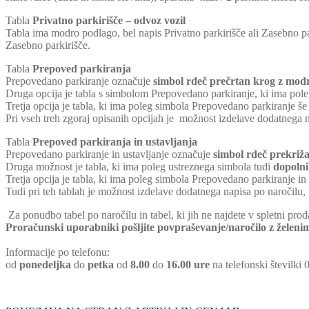
Tabla
Privatno parkirišče – odvoz vozil
Tabla ima modro podlago, bel napis Privatno parkirišče ali Zasebno pa
Zasebno parkirišče.
Tabla
Prepoved parkiranja
Prepovedano parkiranje označuje
simbol rdeč prečrtan krog z mod
Druga opcija je tabla s simbolom Prepovedano parkiranje, ki ima pol
Tretja opcija je tabla, ki ima poleg simbola Prepovedano parkiranje š
Pri vseh treh zgoraj opisanih opcijah je možnost izdelave dodatnega 
Tabla
Prepoved parkiranja in ustavljanja
Prepovedano parkiranje in ustavljanje označuje
simbol rdeč prekriž
Druga možnost je tabla, ki ima poleg ustreznega simbola tudi
dopolni
Tretja opcija je tabla, ki ima poleg simbola Prepovedano parkiranje in
Tudi pri teh tablah je možnost izdelave dodatnega napisa po naročilu,
Za ponudbo tabel po naročilu in tabel, ki jih ne najdete v spletni prod
Proračunski uporabniki pošljite povpraševanje/naročilo z želenim
Informacije po telefonu:
od
ponedeljka
do
petka
od
8.00
do
16.00 ure
na telefonski številki