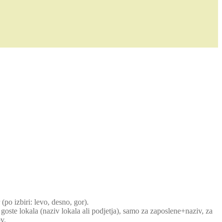
(po izbiri: levo, desno, gor).
 goste lokala (naziv lokala ali podjetja), samo za zaposlene+naziv, za
v.