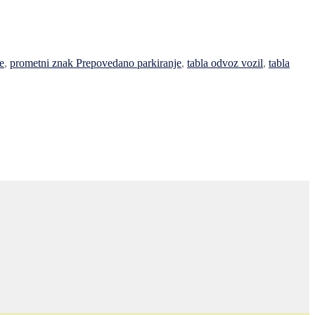
e
,
prometni znak Prepovedano parkiranje
,
tabla odvoz vozil
,
tabla