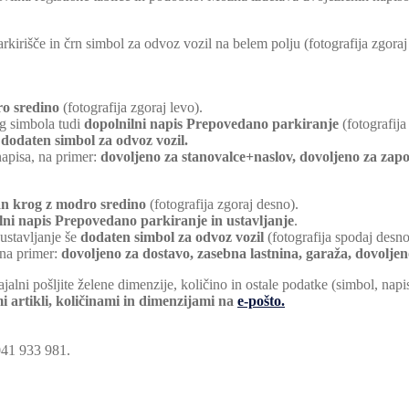
rkirišče in črn simbol za odvoz vozil na belem polju (fotografija zgoraj
ro sredino
(fotografija zgoraj levo).
eg simbola tudi
dopolnilni napis Prepovedano parkiranje
(fotografija
e
dodaten simbol za odvoz vozil.
napisa, na primer:
dovoljeno za stanovalce+naslov, dovoljeno za zapo
an krog z modro sredino
(fotografija zgoraj desno).
lni napis Prepovedano parkiranje in ustavljanje
.
 ustavljanje še
dodaten simbol za odvoz vozil
(fotografija spodaj desno
 na primer:
dovoljeno za dostavo, zasebna lastnina, garaža, dovolje
ajalni pošljite želene dimenzije, količino in ostale podatke (simbol, nap
i artikli, količinami in dimenzijami na
e-pošto.
 041 933 981.