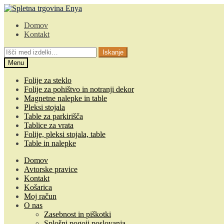
Skip
Skip
to
to
Domov
navigation
content
Kontakt
Išči:
Iskanje
Menu
Folije za steklo
Folije za pohištvo in notranji dekor
Magnetne nalepke in table
Pleksi stojala
Table za parkirišča
Tablice za vrata
Folije, pleksi stojala, table
Table in nalepke
Domov
Avtorske pravice
Kontakt
Košarica
Moj račun
O nas
Zasebnost in piškotki
Splošni pogoji poslovanja