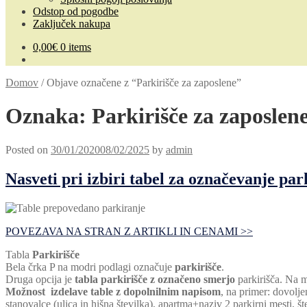
Odstop od pogodbe
Zaključek nakupa
0,00
€
0 items
Domov
/
Objave označene z “Parkirišče za zaposlene”
Oznaka:
Parkirišče za zaposlen
Posted on
30/01/2020
08/02/2025
by
admin
Nasveti pri izbiri tabel za označevanje par
POVEZAVA NA STRAN Z ARTIKLI IN CENAMI >>
Tabla
Parkirišče
Bela črka P na modri podlagi označuje
parkirišče
.
Druga opcija je
tabla parkirišče z označeno smerjo
parkirišča. Na m
Možnost izdelave table z dopolnilnim napisom
, na primer: dovolje
stanovalce (ulica in hišna številka), apartma+naziv 2 parkirni mesti, 