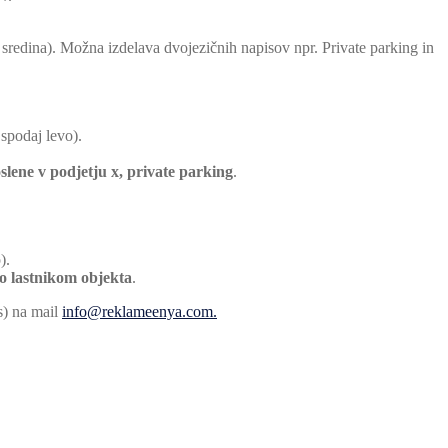
 sredina). Možna izdelava dvojezičnih napisov npr. Private parking in
 spodaj levo).
slene v podjetju x, private parking
.
).
no lastnikom objekta
.
is) na mail
info@reklameenya.com.