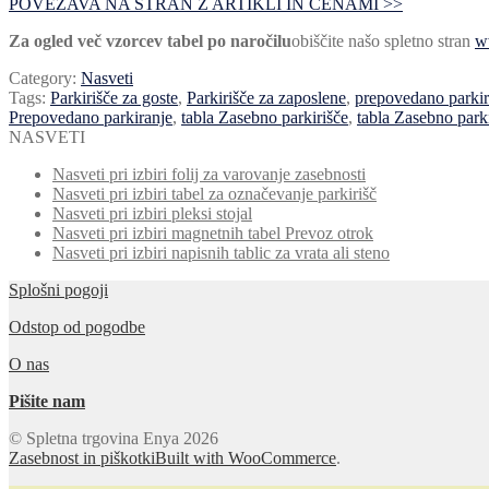
POVEZAVA NA STRAN Z ARTIKLI IN CENAMI >>
Za ogled več vzorcev tabel po naročilu
obiščite našo spletno stran
w
Category:
Nasveti
Tags:
Parkirišče za goste
,
Parkirišče za zaposlene
,
prepovedano parkira
Prepovedano parkiranje
,
tabla Zasebno parkirišče
,
tabla Zasebno parki
NASVETI
Nasveti pri izbiri folij za varovanje zasebnosti
Nasveti pri izbiri tabel za označevanje parkirišč
Nasveti pri izbiri pleksi stojal
Nasveti pri izbiri magnetnih tabel Prevoz otrok
Nasveti pri izbiri napisnih tablic za vrata ali steno
Splošni pogoji
Odstop od pogodbe
O nas
Pišite nam
© Spletna trgovina Enya 2026
Zasebnost in piškotki
Built with WooCommerce
.