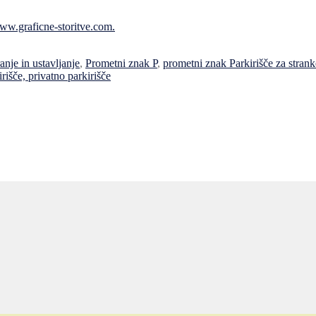
ww.graficne-storitve.com.
nje in ustavljanje
,
Prometni znak P
,
prometni znak Parkirišče za strank
rišče, privatno parkirišče