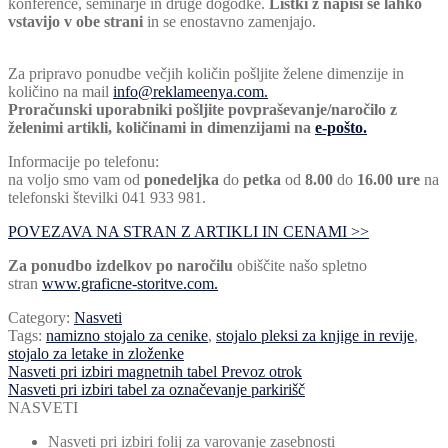
konference, seminarje in druge dogodke.
Listki z napisi se lahko
vstavijo v obe strani
in se enostavno zamenjajo.
Za pripravo ponudbe večjih količin pošljite želene dimenzije in
količino na mail
info@reklameenya.com.
Proračunski uporabniki pošljite povpraševanje/naročilo z
želenimi artikli, količinami in dimenzijami na
e-pošto.
Informacije po telefonu:
na voljo smo vam od
ponedeljka
do
petka
od
8.00
do
16.00 ure
na
telefonski številki 041 933 981.
POVEZAVA NA STRAN Z ARTIKLI IN CENAMI >>
Za ponudbo izdelkov po naročilu
obiščite našo spletno
stran
www.graficne-storitve.com.
Category:
Nasveti
Tags:
namizno stojalo za cenike
,
stojalo pleksi za knjige in revije
,
stojalo za letake in zloženke
Navigacija
Previous
Nasveti pri izbiri magnetnih tabel Prevoz otrok
post:
Next
Nasveti pri izbiri tabel za označevanje parkirišč
prispevka
post:
NASVETI
Nasveti pri izbiri folij za varovanje zasebnosti