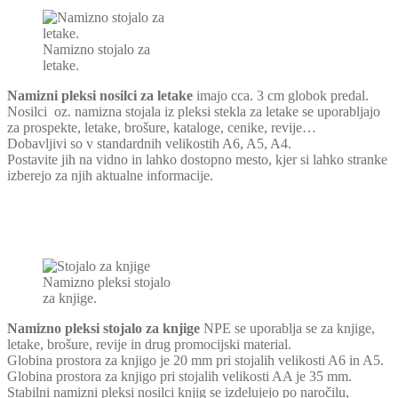
Namizno stojalo za
letake.
Namizni pleksi nosilci za letake
imajo cca. 3 cm globok predal.
Nosilci oz. namizna stojala iz pleksi stekla za letake se uporabljajo
za prospekte, letake, brošure, kataloge, cenike, revije…
Dobavljivi so v standardnih velikostih A6, A5, A4.
Postavite jih na vidno in lahko dostopno mesto, kjer si lahko stranke
izberejo za njih aktualne informacije.
Namizno pleksi stojalo
za knjige.
Namizno pleksi stojalo za knjige
NPE se uporablja se za knjige,
letake, brošure, revije in drug promocijski material.
Globina prostora za knjigo je 20 mm pri stojalih velikosti A6 in A5.
Globina prostora za knjigo pri stojalih velikosti AA je 35 mm.
Stabilni namizni pleksi nosilci knjig se izdelujejo po naročilu,