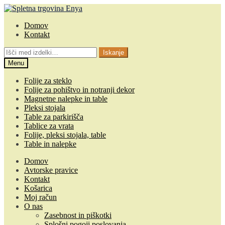
Skip
Skip
to
to
Domov
navigation
content
Kontakt
Išči:
Iskanje
Menu
Folije za steklo
Folije za pohištvo in notranji dekor
Magnetne nalepke in table
Pleksi stojala
Table za parkirišča
Tablice za vrata
Folije, pleksi stojala, table
Table in nalepke
Domov
Avtorske pravice
Kontakt
Košarica
Moj račun
O nas
Zasebnost in piškotki
Splošni pogoji poslovanja