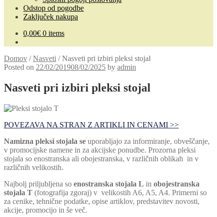
Odstop od pogodbe
Zaključek nakupa
0,00
€
0 items
Domov
/
Nasveti
/
Nasveti pri izbiri pleksi stojal
Posted on
22/02/2019
08/02/2025
by
admin
Nasveti pri izbiri pleksi stojal
POVEZAVA NA STRAN Z ARTIKLI IN CENAMI >>
Namizna pleksi stojala se
uporabljajo za informiranje, obveščanje,
v promocijske namene in za akcijske ponudbe. Prozorna pleksi
stojala so enostranska ali obojestranska, v različnih oblikah in v
različnih velikostih.
Najbolj priljubljena so
enostranska stojala L
in
obojestranska
stojala T
(fotografija zgoraj) v velikostih A6, A5, A4. Primerni so
za cenike, tehnične podatke, opise artiklov, predstavitev novosti,
akcije, promocijo in še več.