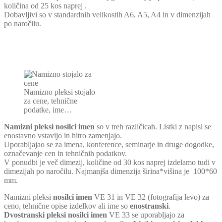
količina od 25 kos naprej .
Dobavljivi so v standardnih velikostih A6, A5, A4 in v dimenzijah
po naročilu.
Namizno pleksi stojalo
za cene, tehnične
podatke, ime…
Namizni pleksi nosilci imen
so v treh različicah. Listki z napisi se
enostavno vstavijo in hitro zamenjajo.
Uporabljajao se za imena, konference, seminarje in druge dogodke,
označevanje cen in tehničnih podatkov.
V ponudbi je več dimezij, količine od 30 kos naprej izdelamo tudi v
dimezijah po naročilu. Najmanjša dimenzija širina*višina je 100*60
mm.
Namizni pleksi
nosilci imen
VE 31 in VE 32 (fotografija levo) za
ceno, tehnične opise izdelkov ali ime so
enostranski
.
Dvostranski pleksi nosilci imen
VE 33 se uporabljajo za