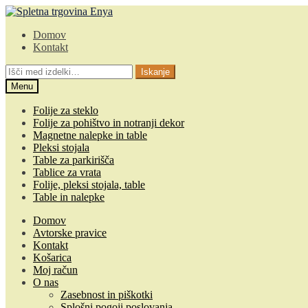
Skip
Skip
to
to
Domov
navigation
content
Kontakt
Išči:
Iskanje
Menu
Folije za steklo
Folije za pohištvo in notranji dekor
Magnetne nalepke in table
Pleksi stojala
Table za parkirišča
Tablice za vrata
Folije, pleksi stojala, table
Table in nalepke
Domov
Avtorske pravice
Kontakt
Košarica
Moj račun
O nas
Zasebnost in piškotki
Splošni pogoji poslovanja