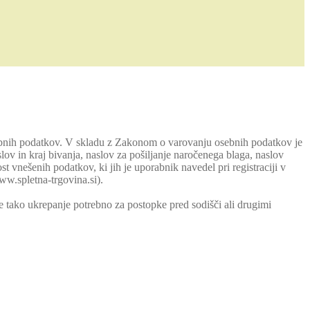
sebnih podatkov. V skladu z Zakonom o varovanju osebnih podatkov je
ov in kraj bivanja, naslov za pošiljanje naročenega blaga, naslov
ost vnešenih podatkov, ki jih je uporabnik navedel pri registraciji v
ww.spletna-trgovina.si).
 je tako ukrepanje potrebno za postopke pred sodišči ali drugimi