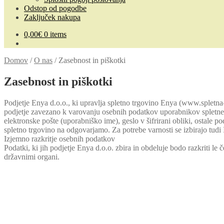
Odstop od pogodbe
Zaključek nakupa
0,00
€
0 items
Domov
/
O nas
/
Zasebnost in piškotki
Zasebnost in piškotki
Podjetje Enya d.o.o., ki upravlja spletno trgovino Enya (www.spletn
podjetje zavezano k varovanju osebnih podatkov uporabnikov spletne tr
elektronske pošte (uporabniško ime), geslo v šifrirani obliki, ostale po
spletno trgovino na odgovarjamo. Za potrebe varnosti se izbirajo tudi 
Izjemno razkritje osebnih podatkov
Podatki, ki jih podjetje Enya d.o.o. zbira in obdeluje bodo razkriti l
državnimi organi.