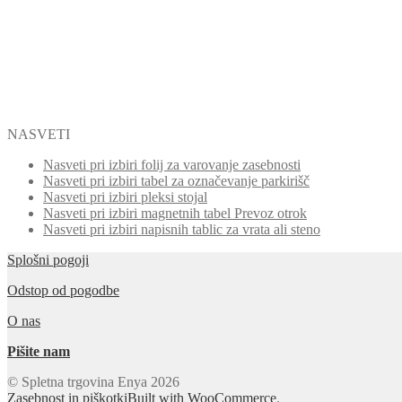
NASVETI
Nasveti pri izbiri folij za varovanje zasebnosti
Nasveti pri izbiri tabel za označevanje parkirišč
Nasveti pri izbiri pleksi stojal
Nasveti pri izbiri magnetnih tabel Prevoz otrok
Nasveti pri izbiri napisnih tablic za vrata ali steno
Splošni pogoji
Odstop od pogodbe
O nas
Pišite nam
© Spletna trgovina Enya 2026
Zasebnost in piškotki
Built with WooCommerce
.