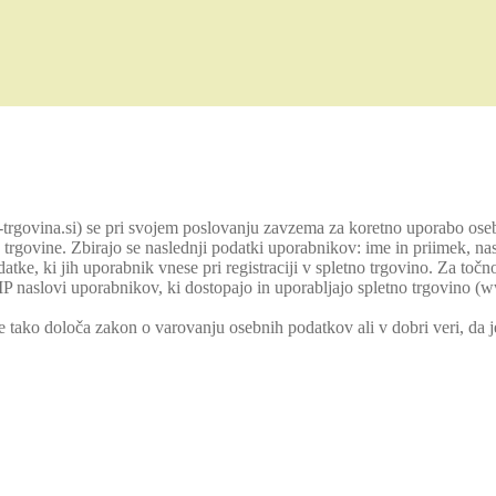
a-trgovina.si) se pri svojem poslovanju zavzema za koretno uporabo o
govine. Zbirajo se naslednji podatki uporabnikov: ime in priimek, nasl
datke, ki jih uporabnik vnese pri registraciji v spletno trgovino. Za točn
IP naslovi uporabnikov, ki dostopajo in uporabljajo spletno trgovino (w
e če tako določa zakon o varovanju osebnih podatkov ali v dobri veri, da