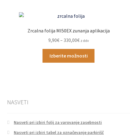
več
5,50€
različic.
Možnosti
lahko
Zrcalna folija MI50EX zunanja aplikacija
izberete
Cenovni
9,90
€
–
330,00
€
z ddv
na
razpon:
strani
Ta
od
Izberite možnosti
izdelka
izdelek
9,90€
ima
do
več
330,00€
različic.
Možnosti
lahko
NASVETI
izberete
na
strani
Nasveti pri izbiri folij za varovanje zasebnosti
izdelka
Nasveti pri izbiri tabel za označevanje parkirišč