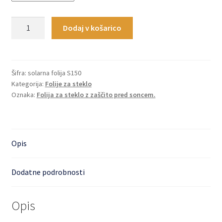
Delno
Dodaj v košarico
zrcalna
folija
S150
s
Šifra:
solarna folija S150
Kategorija:
Folije za steklo
sončno
Oznaka:
Folija za steklo z zaščito pred soncem.
zaščito
količina
Opis
Dodatne podrobnosti
Opis