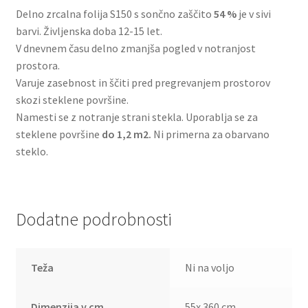
Delno zrcalna folija S150 s sončno zaščito
54 %
je v sivi
barvi. Življenska doba 12-15 let.
V dnevnem času delno zmanjša pogled v notranjost
prostora.
Varuje zasebnost in ščiti pred pregrevanjem prostorov
skozi steklene površine.
Namesti se z notranje strani stekla. Uporablja se za
steklene površine
do 1,2 m2.
Ni primerna za obarvano
steklo.
Dodatne podrobnosti
Teža
Ni na voljo
Dimenzija v cm
55x 360 cm