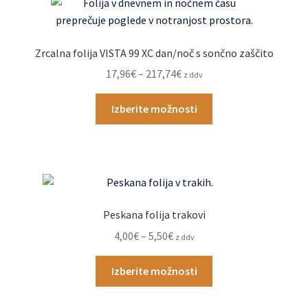
izberete
na
strani
Zrcalna folija VISTA 99 XC dan/noč s sončno zaščito
izdelka
Cenovni
17,96
€
–
217,74
€
z ddv
razpon:
Ta
od
Izberite možnosti
izdelek
17,96€
ima
do
več
217,74€
različic.
Možnosti
lahko
Peskana folija trakovi
izberete
Cenovni
4,00
€
–
5,50
€
z ddv
na
razpon:
strani
Ta
od
Izberite možnosti
izdelka
izdelek
4,00€
ima
do