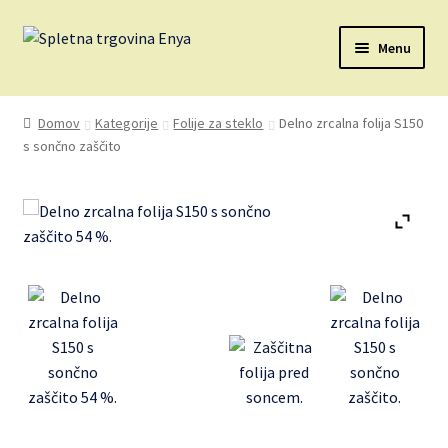
Skip
Skip
Menu
to
to
navigation
content
Domov
Domov
Kategorije
Folije za steklo
Delno zrcalna folija S150
s sončno zaščito
Avtorske pravice
Kontakt
Košarica
Moj račun
O nas
Zasebnost in piškotki