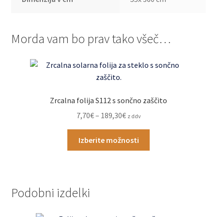
Morda vam bo prav tako všeč…
Zrcalna folija S112 s sončno zaščito
Cenovni
7,70
€
–
189,30
€
z ddv
razpon:
Ta
od
Izberite možnosti
izdelek
7,70€
ima
do
več
189,30€
različic.
Podobni izdelki
Možnosti
lahko