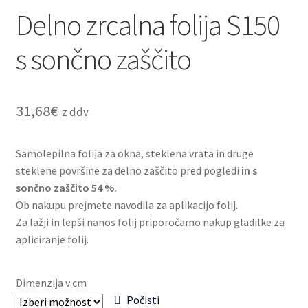
Splošni pogoji poslovanja
Delno zrcalna folija S150
s sončno zaščito
Odstop od pogodbe
Zaključek nakupa
31,68
€
z ddv
Samolepilna folija za okna, steklena vrata in druge
steklene površine za delno zaščito pred pogledi
in s
sončno zaščito 54 %.
Ob nakupu prejmete navodila za aplikacijo folij.
Za lažji in lepši nanos folij priporočamo nakup gladilke za
apliciranje folij.
Dimenzija v cm
Počisti