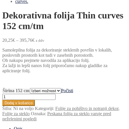
Dekorativna folija Thin curves
152 cm/tm
Cenovni
20,25
€
–
395,76
€
z ddv
razpon:
Samolepilna folija za dekoriranje steklenih površin v lokalih,
od
poslovnih prostorih kot tudi v zasebnih porostorih.
20,25€
Ob nakupu prejmete navodila za aplikacijo folij.
do
Za lažji in lepši nanos folij priporočamo nakup gladilke za
395,76€
apliciranje folij.
Širina 152 cm
Počisti
Dekorativna
folija
Dodaj v košarico
Thin
Šifra:
Ni na voljo
Kategoriji:
Folije za pohištvo in notranji dekor
,
curves
Folije za steklo
Oznaka:
Peskana folija za steklo varuje pred
152
neželenimi pogledi
cm/tm
količina
Opis