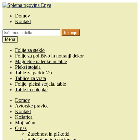
Skip
Skip
to
to
Domov
navigation
content
Kontakt
Išči:
Iskanje
Menu
Folije za steklo
Folije za pohištvo in notranji dekor
Magnetne nalepke in table
Pleksi stojala
Table za parkirišča
Tablice za vrata
Folije, pleksi stojala, table
Table in nalepke
Domov
Avtorske pravice
Kontakt
Košarica
Moj račun
O nas
Zasebnost in piškotki
Splošni pogoji poslovanja