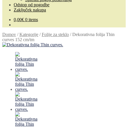
Odstop od pogodbe
Zaključek nakupa
0,00
€
0 items
Domov
/
Kategorije
/
Folije za steklo
/
Dekorativna folija Thin
curves 152 cm/tm