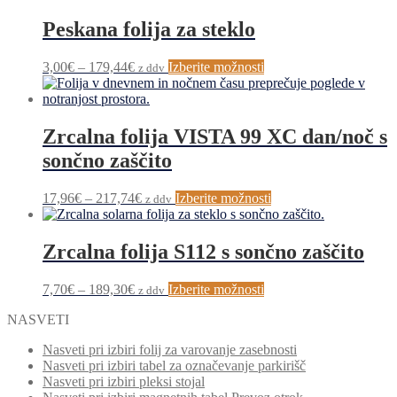
Peskana folija za steklo
Cenovni
Ta
3,00
€
–
179,44
€
Izberite možnosti
z ddv
razpon:
izdelek
od
ima
3,00€
več
do
različic.
Zrcalna folija VISTA 99 XC dan/noč s
179,44€
Možnosti
sončno zaščito
lahko
izberete
na
Cenovni
Ta
17,96
€
–
217,74
€
Izberite možnosti
z ddv
strani
razpon:
izdelek
izdelka
od
ima
17,96€
več
Zrcalna folija S112 s sončno zaščito
do
različic.
217,74€
Možnosti
Cenovni
Ta
7,70
€
–
189,30
€
Izberite možnosti
z ddv
lahko
razpon:
izdelek
izberete
NASVETI
od
ima
na
7,70€
več
strani
Nasveti pri izbiri folij za varovanje zasebnosti
do
različic.
izdelka
Nasveti pri izbiri tabel za označevanje parkirišč
189,30€
Možnosti
Nasveti pri izbiri pleksi stojal
lahko