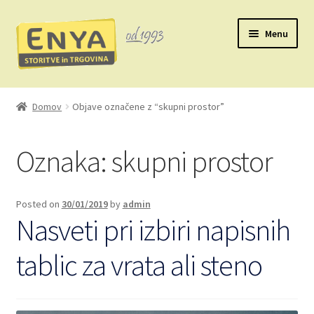
Skip
Skip
Menu
to
to
navigation
content
Domov
Domov
Objave označene z “skupni prostor”
Avtorske pravice
Oznaka:
skupni prostor
Kontakt
Košarica
Posted on
30/01/2019
by
admin
Nasveti pri izbiri napisnih
Moj račun
tablic za vrata ali steno
O nas
Zasebnost in piškotki