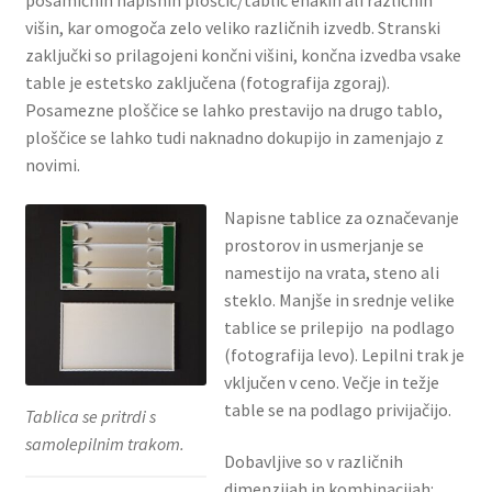
posamičnih napisnih ploščic/tablic enakih ali različnih
višin, kar omogoča zelo veliko različnih izvedb. Stranski
zaključki so prilagojeni končni višini, končna izvedba vsake
table je estetsko zaključena (fotografija zgoraj).
Posamezne ploščice se lahko prestavijo na drugo tablo,
ploščice se lahko tudi naknadno dokupijo in zamenjajo z
novimi.
Napisne tablice za označevanje
prostorov in usmerjanje se
namestijo na vrata, steno ali
steklo. Manjše in srednje velike
tablice se prilepijo na podlago
(fotografija levo). Lepilni trak je
vključen v ceno. Večje in težje
table se na podlago privijačijo.
Tablica se pritrdi s
samolepilnim trakom.
Dobavljive so v različnih
dimenzijah in kombinacijah: