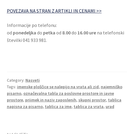
POVEZAVA NA STRAN Z ARTIKLI IN CENAMI >>
Informacije po telefonu:
od
ponedeljka
do
petka
od
8.00
do
16.00 ure
na telefonski
številki 041 933 981.
Category:
Nasveti
Tags:
imenske ploščice se nalepijo na vrata ali zid
,
najemniško
pisarno
,
označevalna tabla za poslovne prostore in javne
prostore
,
priimek in naziv zaposlenih
,
skupni prostor
,
tablica
napisna za pisarno
,
tablica za ime
,
tablica za vrata
,
urad