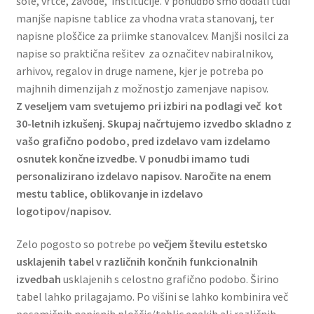
šole, vrtce, zavode, institucije. V ponudbo smo dodali tudi
manjše napisne tablice za vhodna vrata stanovanj, ter
napisne ploščice za priimke stanovalcev. Manjši nosilci za
napise so praktična rešitev za označitev nabiralnikov,
arhivov, regalov in druge namene, kjer je potreba po
majhnih dimenzijah z možnostjo zamenjave napisov.
Z veseljem vam svetujemo pri izbiri na podlagi več kot
30-letnih izkušenj. Skupaj načrtujemo izvedbo skladno z
vašo grafično podobo, pred izdelavo vam izdelamo
osnutek končne izvedbe.
V ponudbi imamo tudi
personalizirano izdelavo napisov. Naročite na enem
mestu tablice, oblikovanje in izdelavo
logotipov/napisov.
Zelo pogosto so potrebe po
večjem številu estetsko
usklajenih tabel v različnih končnih funkcionalnih
izvedbah
usklajenih s celostno grafično podobo. Širino
tabel lahko prilagajamo. Po višini se lahko kombinira več