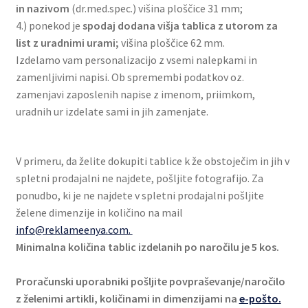
in nazivom
(dr.med.spec.) višina ploščice 31 mm;
4.) ponekod je
spodaj dodana višja tablica z utorom za
list z uradnimi urami;
višina ploščice 62 mm.
Izdelamo vam personalizacijo z vsemi nalepkami in
zamenljivimi napisi. Ob spremembi podatkov oz.
zamenjavi zaposlenih napise z imenom, priimkom,
uradnih ur izdelate sami in jih zamenjate.
V primeru, da želite dokupiti tablice k že obstoječim in jih v
spletni prodajalni ne najdete, pošljite fotografijo. Za
ponudbo, ki je ne najdete v spletni prodajalni pošljite
želene dimenzije in količino na mail
info@reklameenya.com.
Minimalna količina tablic izdelanih po naročilu je 5 kos.
Proračunski uporabniki pošljite povpraševanje/naročilo
z želenimi artikli, količinami in dimenzijami na
e-pošto.