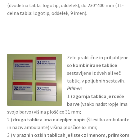
(dvodelna tabla: logotip, oddelek), do 230*400 mm (11-
delna tabla: logotip, oddelek, 9 imen).
Zelo praktične in priljubljene
so
kombinirane tablice
sestavljene iz dveh ali več
tablic, v poljubnih sestavih.
Primer:
1.)
zgornja tablica je rdeče
barve
(vsako nadstropje ima
svojo barvo) višina ploščice 31 mm;
2.)
druga tablica ima nalepljen napis
(številka ambulante
in naziv ambulante) višina ploščice 62 mm;
3.)
v praznih ozkih tablicah je listek z imenom, priimkom