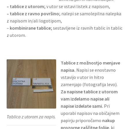
– tablice z utorom;
v utor se vstavi listek z napisom,
– tablice z ravno površino;
nalepi se samolepilna nalepka
z napisom in/ali logotipom,
–
kombinirane tablice;
sestavljene iz ravnih tablic in tablic
z utorom.
Tablice z možnostjo menjave
napisa.
Napisi se enostavno
vstavijo v utor in hitro
zamenjajo (fotografija levo).
Za napisne tablice z utorom
vam izdelamo napise ali
napise izdelate sami.
Pri
uporabi napisov na običajnem
Tablica z utorom za napis.
papirju priporočamo
nakup
prozorne zaščitne folije
, ki