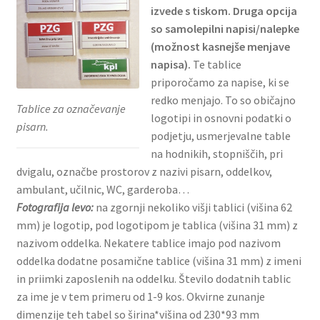
izvede s tiskom. Druga opcija
so samolepilni napisi/nalepke
(možnost kasnejše menjave
napisa).
Te tablice
priporočamo za napise, ki se
redko menjajo. To so običajno
Tablice za označevanje
logotipi in osnovni podatki o
pisarn.
podjetju, usmerjevalne table
na hodnikih, stopniščih, pri
dvigalu, označbe prostorov z nazivi pisarn, oddelkov,
ambulant, učilnic, WC, garderoba…
Fotografija levo:
na zgornji nekoliko višji tablici (višina 62
mm) je logotip, pod logotipom je tablica (višina 31 mm) z
nazivom oddelka. Nekatere tablice imajo pod nazivom
oddelka dodatne posamične tablice (višina 31 mm) z imeni
in priimki zaposlenih na oddelku. Število dodatnih tablic
za ime je v tem primeru od 1-9 kos. Okvirne zunanje
dimenzije teh tabel so širina*višina od 230*93 mm