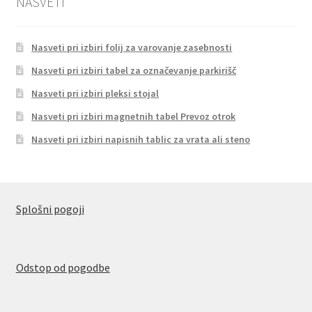
NASVETI
Nasveti pri izbiri folij za varovanje zasebnosti
Nasveti pri izbiri tabel za označevanje parkirišč
Nasveti pri izbiri pleksi stojal
Nasveti pri izbiri magnetnih tabel Prevoz otrok
Nasveti pri izbiri napisnih tablic za vrata ali steno
Splošni pogoji
Odstop od pogodbe