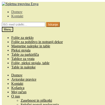
Skip
Skip
to
to
Domov
navigation
content
Kontakt
Išči:
Iskanje
Menu
Folije za steklo
Folije za pohištvo in notranji dekor
Magnetne nalepke in table
Pleksi stojala
Table za parkirišča
Tablice za vrata
Folije, pleksi stojala, table
Table in nalepke
Domov
Avtorske pravice
Kontakt
Košarica
Moj račun
O nas
Zasebnost in piškotki
Splošni pogoji poslovanja