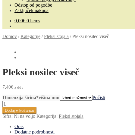
Odstop od pogodbe
Zaključek nakupa
0,00
€
0 items
Domov
/
Kategorije
/
Pleksi stojala
/
Pleksi nosilec viseč
Pleksi nosilec viseč
7,40
€
z ddv
Dimenzija širina*višina mm
Počisti
Pleksi
nosilec
Dodaj v košarico
viseč
Šifra:
Ni na voljo
Kategorija:
Pleksi stojala
količina
Opis
Dodatne podrobnosti