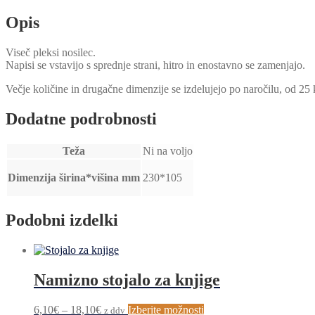
Opis
Viseč pleksi nosilec.
Napisi se vstavijo s sprednje strani, hitro in enostavno se zamenjajo.
Večje količine in drugačne dimenzije se izdelujejo po naročilu, od 25 
Dodatne podrobnosti
Teža
Ni na voljo
Dimenzija širina*višina mm
230*105
Podobni izdelki
Namizno stojalo za knjige
Cenovni
Ta
6,10
€
–
18,10
€
Izberite možnosti
z ddv