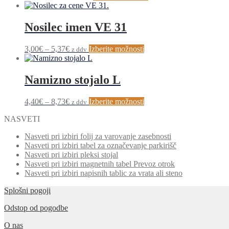
razpon:
izdelek
od
ima
6,10€
več
Nosilec imen VE 31
do
različic.
18,10€
Možnosti
Cenovni
Ta
3,00
€
–
5,37
€
Izberite možnosti
z ddv
lahko
razpon:
izdelek
izberete
od
ima
na
3,00€
več
Namizno stojalo L
strani
do
različic.
izdelka
5,37€
Možnosti
Cenovni
Ta
4,40
€
–
8,73
€
Izberite možnosti
z ddv
lahko
razpon:
izdelek
izberete
NASVETI
od
ima
na
4,40€
več
strani
Nasveti pri izbiri folij za varovanje zasebnosti
do
različic.
izdelka
Nasveti pri izbiri tabel za označevanje parkirišč
8,73€
Možnosti
Nasveti pri izbiri pleksi stojal
lahko
Nasveti pri izbiri magnetnih tabel Prevoz otrok
izberete
Nasveti pri izbiri napisnih tablic za vrata ali steno
na
strani
Splošni pogoji
izdelka
Odstop od pogodbe
O nas